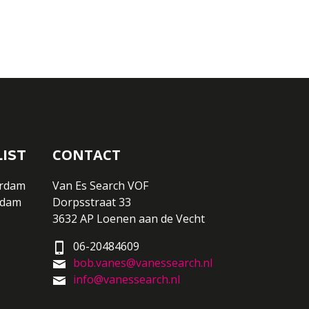
CONTACT
IST
erdam
Van Es Search VOF
rdam
Dorpsstraat 33
3632 AP Loenen aan de Vecht
06-20484609
bob.vanes@vanessearch.nl
info@vanessearch.nl