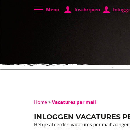
Menu
Inschrijven
Inlogg
Home
>
Vacatures per mail
INLOGGEN VACATURES P
Heb je al eerder 'vacatures per mail' aangem