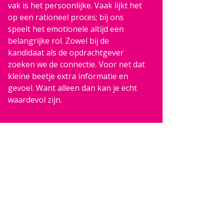
vak is het persoonlijke. Vaak lijkt het
op een rationeel proces; bij ons
speelt het emotionele altijd een
belangrijke rol. Zowel bij de
kandidaat als de opdrachtgever
zoeken we de connectie. Voor net dat
kleine beetje extra informatie en
gevoel. Want alleen dan kan je echt
waardevol zijn.