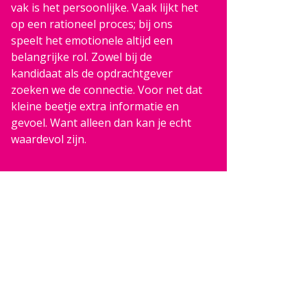
vak is het persoonlijke. Vaak lijkt het
op een rationeel proces; bij ons
speelt het emotionele altijd een
belangrijke rol. Zowel bij de
kandidaat als de opdrachtgever
zoeken we de connectie. Voor net dat
kleine beetje extra informatie en
gevoel. Want alleen dan kan je echt
waardevol zijn.