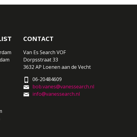
CONTACT
IST
erdam
Van Es Search VOF
rdam
Dorpsstraat 33
3632 AP Loenen aan de Vecht
06-20484609
bob.vanes@vanessearch.nl
info@vanessearch.nl
m
m