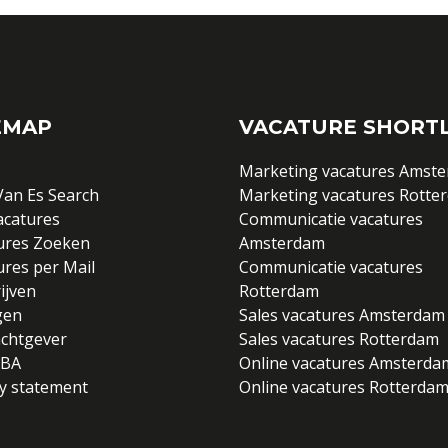
EMAP
VACATURE SHORTL
Marketing vacatures Amst
Van Es Search
Marketing vacatures Rotte
acatures
Communicatie vacatures
ures Zoeken
Amsterdam
ures per Mail
Communicatie vacatures
ijven
Rotterdam
gen
Sales vacatures Amsterdam
chtgever
Sales vacatures Rotterdam
DBA
Online vacatures Amsterda
cy statement
Online vacatures Rotterda