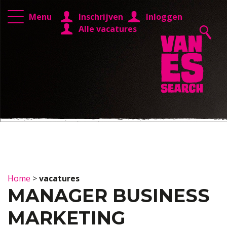
Menu
Inschrijven
Inloggen
Alle vacatures
Home
>
vacatures
MANAGER BUSINESS
MARKETING