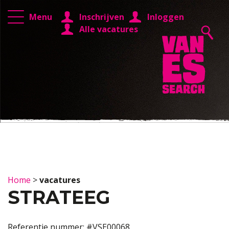
Menu
Inschrijven
Inloggen
Alle vacatures
Home
>
vacatures
STRATEEG
Referentie nummer: #VSE00068