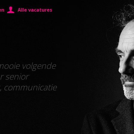
en
Alle vacatures
 mooie volgende
r senior
g, communicatie