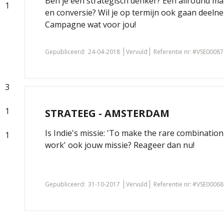
Ben je een strategisch denker? Een allround mar
1
en conversie? Wil je op termijn ook gaan deelne
Campagne wat voor jou!
Gepubliceerd:
24-04-2018
Vervuld
Referentie nr:
#VSE00087
3
1
STRATEEG - AMSTERDAM
Is Indie's missie: 'To make the rare combination
1
work' ook jouw missie? Reageer dan nu!
Gepubliceerd:
31-10-2017
Vervuld
Referentie nr:
#VSE00068