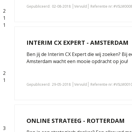
Gepubliceerd:
02-08-2018
Vervuld
Referentie nr:
#VSLM000
2
1
1
INTERIM CX EXPERT - AMSTERDAM
Ben jij de Interim CX Expert die wij zoeken? Bij 
Amsterdam wacht een mooie opdracht op jou!
2
1
Gepubliceerd:
29-05-2018
Vervuld
Referentie nr:
#VSLM001
ONLINE STRATEEG - ROTTERDAM
3